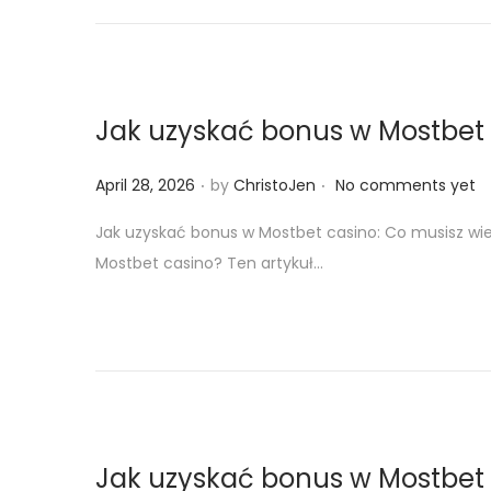
o
n
Jak uzyskać bonus w Mostbet 
.
.
P
April 28, 2026
by
ChristoJen
No comments yet
o
Jak uzyskać bonus w Mostbet casino: Co musisz wi
s
Mostbet casino? Ten artykuł…
t
e
d
o
n
Jak uzyskać bonus w Mostbet 