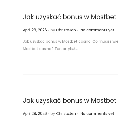
Jak uzyskać bonus w Mostbet 
.
.
P
April 28, 2026
by
ChristoJen
No comments yet
o
Jak uzyskać bonus w Mostbet casino: Co musisz wi
s
Mostbet casino? Ten artykuł…
t
e
d
o
n
Jak uzyskać bonus w Mostbet 
.
.
P
April 28, 2026
by
ChristoJen
No comments yet