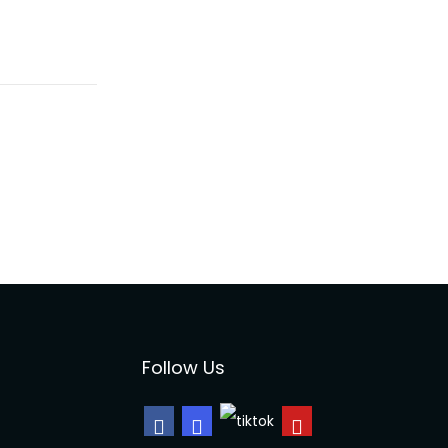
Follow Us