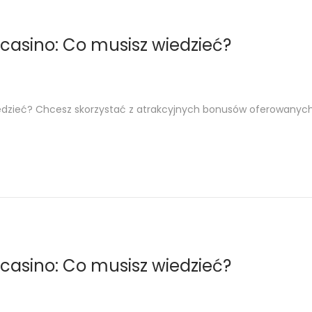
casino: Co musisz wiedzieć?
edzieć? Chcesz skorzystać z atrakcyjnych bonusów oferowanych
casino: Co musisz wiedzieć?