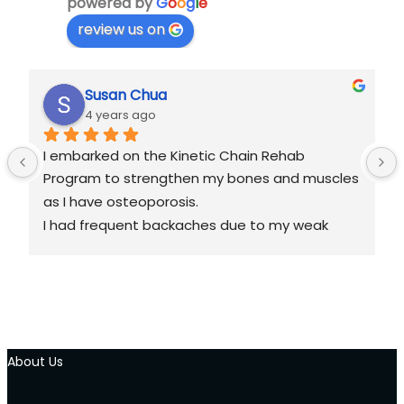
powered by
G
o
o
g
l
e
review us on
Susan Chua
4 years ago
I embarked on the Kinetic Chain Rehab 
Program to strengthen my bones and muscles 
as I have osteoporosis.
I had frequent backaches due to my weak 
back and I often experienced tightness in my 
neck and my knees hurt when walking for too 
long.
What the Rehab sessions did was to help me 
About Us
release the tight knots in the different 
muscles groups, after which I learned the 