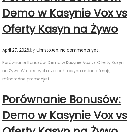
Demo w Kasynie Vox vs
Oferty Kasyn na Żywo
Posted
April 27, 2026
.
by
ChristoJen
.
No comments yet
.
on
Porównanie Bonusów: Demo w Kasynie Vox vs Oferty Kasyn
na Żywo W obecnych czasach kasyna online oferują
różnorodne promocje i…
Porównanie Bonusów:
Demo w Kasynie Vox vs
Oferty Kasyn na Żywo