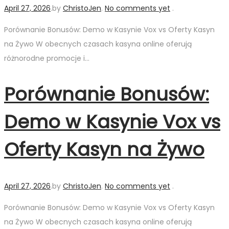
Posted
April 27, 2026
.
by
ChristoJen
.
No comments yet
.
on
Porównanie Bonusów: Demo w Kasynie Vox vs Oferty Kasyn
na Żywo W obecnych czasach kasyna online oferują
różnorodne promocje i…
Porównanie Bonusów:
Demo w Kasynie Vox vs
Oferty Kasyn na Żywo
Posted
April 27, 2026
.
by
ChristoJen
.
No comments yet
.
on
Porównanie Bonusów: Demo w Kasynie Vox vs Oferty Kasyn
na Żywo W obecnych czasach kasyna online oferują