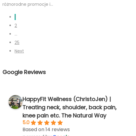
różnorodne promocje i…
1
2
…
25
Next
Google Reviews
HappyFit Wellness (ChristoJen) |
Treating neck, shoulder, back pain,
knee pain etc. The Natural Way
5.0
Based on 14 reviews