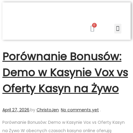
Porównanie Bonusów:
Demo w Kasynie Vox vs
Oferty Kasyn na Żywo
Posted
April 27, 2026
.
by
ChristoJen
.
No comments yet
.
on
Porównanie Bonusów: Demo w Kasynie Vox vs Oferty Kasyn
na Żywo W obecnych czasach kasyna online oferują