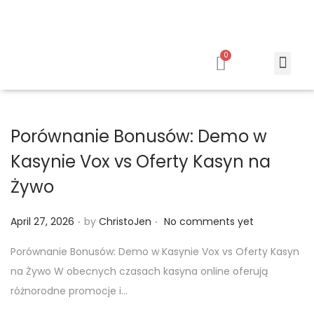
Home
About Us
Services
Store
Contact
Membership
Porównanie Bonusów: Demo w
Kasynie Vox vs Oferty Kasyn na
Żywo
.
.
P
April 27, 2026
by
ChristoJen
No comments yet
o
Porównanie Bonusów: Demo w Kasynie Vox vs Oferty Kasyn
s
na Żywo W obecnych czasach kasyna online oferują
t
różnorodne promocje i…
e