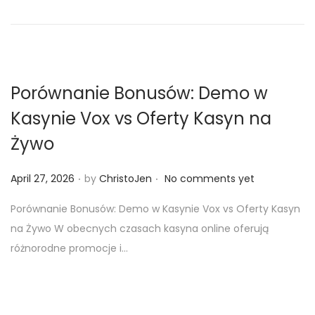
o
n
Porównanie Bonusów: Demo w
Kasynie Vox vs Oferty Kasyn na
Żywo
.
.
P
April 27, 2026
by
ChristoJen
No comments yet
o
Porównanie Bonusów: Demo w Kasynie Vox vs Oferty Kasyn
s
na Żywo W obecnych czasach kasyna online oferują
t
różnorodne promocje i…
e
d
o
n