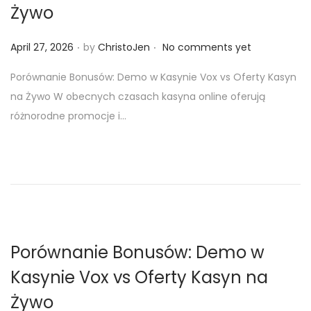
Żywo
.
.
P
April 27, 2026
by
ChristoJen
No comments yet
o
Porównanie Bonusów: Demo w Kasynie Vox vs Oferty Kasyn
s
na Żywo W obecnych czasach kasyna online oferują
t
różnorodne promocje i…
e
d
o
n
Porównanie Bonusów: Demo w
Kasynie Vox vs Oferty Kasyn na
Żywo