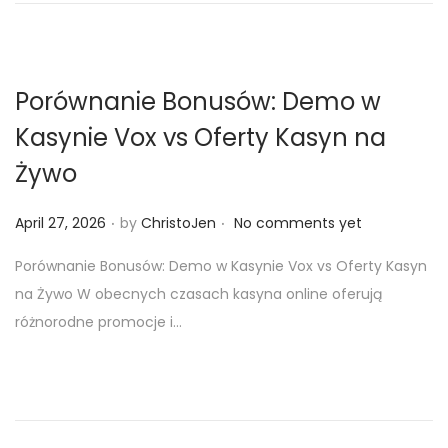
Porównanie Bonusów: Demo w
Kasynie Vox vs Oferty Kasyn na
Żywo
.
.
P
April 27, 2026
by
ChristoJen
No comments yet
o
Porównanie Bonusów: Demo w Kasynie Vox vs Oferty Kasyn
s
na Żywo W obecnych czasach kasyna online oferują
t
różnorodne promocje i…
e
d
o
n