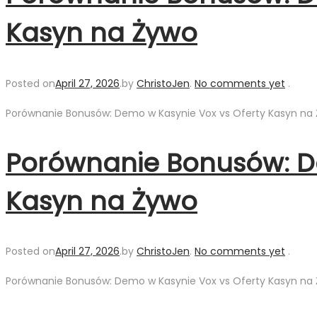
Kasyn na Żywo
Posted on
April 27, 2026
.
by
ChristoJen
.
No comments yet
.
Porównanie Bonusów: Demo w Kasynie Vox vs Oferty Kasyn na 
Porównanie Bonusów: De
Kasyn na Żywo
Posted on
April 27, 2026
.
by
ChristoJen
.
No comments yet
.
Porównanie Bonusów: Demo w Kasynie Vox vs Oferty Kasyn na 