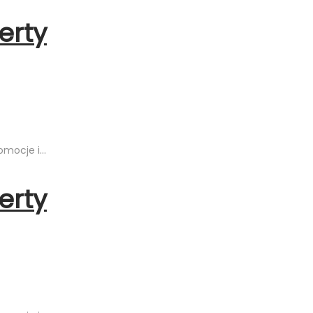
erty
omocje i…
erty