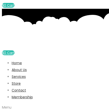
$
0
Cart
$
0
Cart
Home
About Us
Services
Store
Contact
Membership
Menu