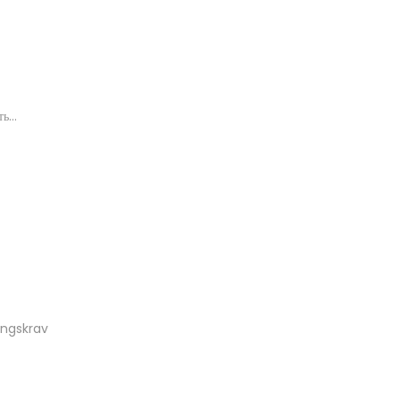
ть…
ingskrav