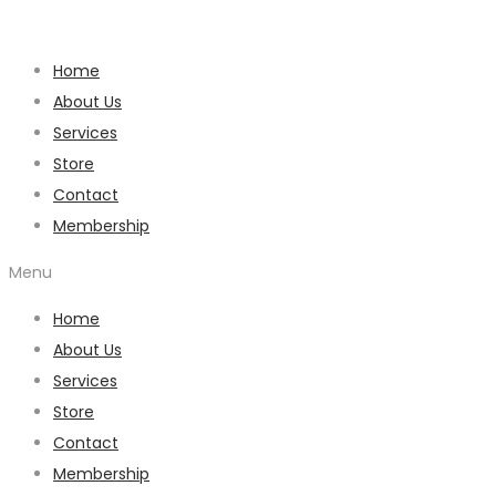
Home
About Us
Services
Store
Contact
Membership
Menu
Home
About Us
Services
Store
Contact
Membership