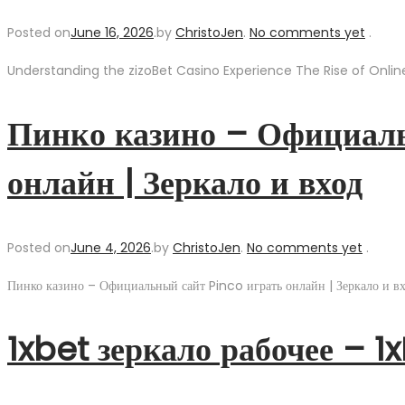
Posted on
June 16, 2026
.
by
ChristoJen
.
No comments yet
.
Understanding the zizoBet Casino Experience The Rise of Onlin
Пинко казино – Официаль
онлайн | Зеркало и вход
Posted on
June 4, 2026
.
by
ChristoJen
.
No comments yet
.
Пинко казино – Официальный сайт Pinco играть онлайн | Зеркало и 
1xbet зеркало рабочее – 