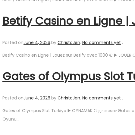
Betify Casino en Ligne |
Posted on
June 4, 2026
.
by
ChristoJen
.
No comments yet
.
Betify Casino en Ligne | Jouez sur Betify avec 1000 € ▶️ JOUER 
Gates of Olympus Slot T
Posted on
June 4, 2026
.
by
ChristoJen
.
No comments yet
.
Gates of Olympus Slot Türkiye ▶️ OYNAMAK Содержимое Gates 
Oyunu…