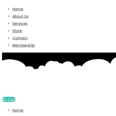
Home
About Us
Services
Store
Contact
Membership
$
0
Cart
Home