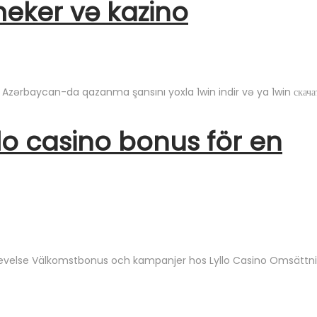
eker və kazino
Azərbaycan-da qazanma şansını yoxla 1win indir və ya 1win скача
lo casino bonus för en
pplevelse Välkomstbonus och kampanjer hos Lyllo Casino Omsättn