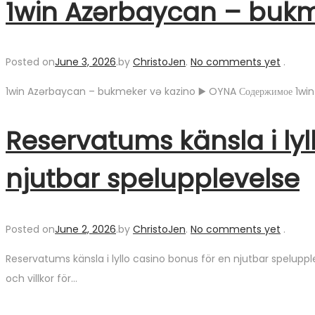
1win Azərbaycan – bukm
Posted on
June 3, 2026
.
by
ChristoJen
.
No comments yet
.
1win Azərbaycan – bukmeker və kazino ▶️ OYNA Содержимое 1win 
Reservatums känsla i lyl
njutbar spelupplevelse
Posted on
June 2, 2026
.
by
ChristoJen
.
No comments yet
.
Reservatums känsla i lyllo casino bonus för en njutbar spelu
och villkor för…