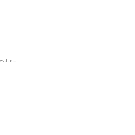
owth in…