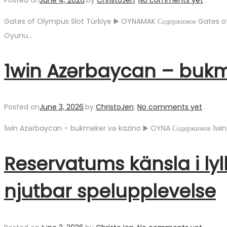
Gates of Olympus Slot Türkiye ▶️ OYNAMAK Содержимое Gates 
Oyunu…
1win Azərbaycan – bukm
Posted on
June 3, 2026
.
by
ChristoJen
.
No comments yet
.
1win Azərbaycan – bukmeker və kazino ▶️ OYNA Содержимое 1win 
Reservatums känsla i lyl
njutbar spelupplevelse