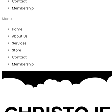
Contact
Membership
Menu
Home
About Us
Services
Store
Contact
Membership