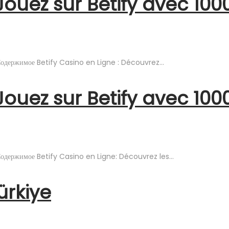
 Jouez sur Betify avec 100
Содержимое Betify Casino en Ligne : Découvrez…
 Jouez sur Betify avec 100
Содержимое Betify Casino en Ligne: Découvrez les…
ürkiye