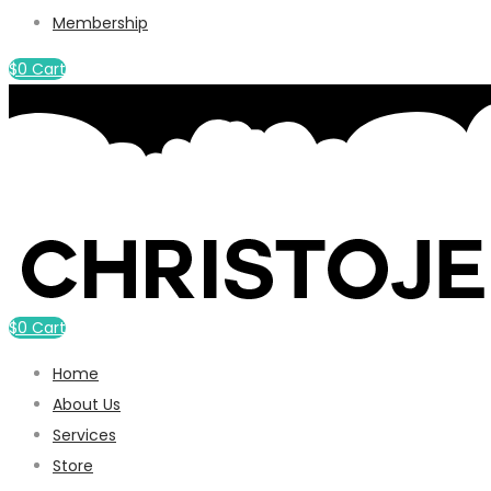
Membership
$
0
Cart
$
0
Cart
Home
About Us
Services
Store