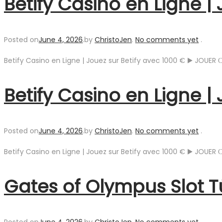
Betify Casino en Ligne |
Posted on
June 4, 2026
.
by
ChristoJen
.
No comments yet
.
Betify Casino en Ligne | Jouez sur Betify avec 1000 € ▶️ JOUER 
Betify Casino en Ligne |
Posted on
June 4, 2026
.
by
ChristoJen
.
No comments yet
.
Betify Casino en Ligne | Jouez sur Betify avec 1000 € ▶️ JOUER 
Gates of Olympus Slot T
Posted on
June 4, 2026
.
by
ChristoJen
.
No comments yet
.