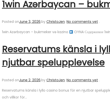
1win Azərbaycan – bukm
Posted on
June 3, 2026
.
by
ChristoJen
.
No comments yet
.
1win Azərbaycan – bukmeker və kazino
OYNA Содержимое 1win
Reservatums känsla i lyl
njutbar spelupplevelse
Posted on
June 2, 2026
.
by
ChristoJen
.
No comments yet
.
Reservatums känsla i lyllo casino bonus för en njutbar spelu
och villkor för…