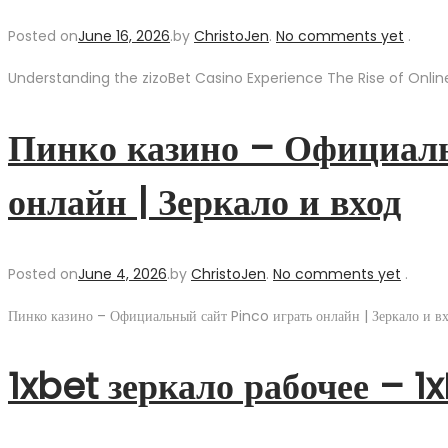
Posted on
June 16, 2026
.
by
ChristoJen
.
No comments yet
.
Understanding the zizoBet Casino Experience The Rise of Onlin
Пинко казино – Официаль
онлайн | Зеркало и вход
Posted on
June 4, 2026
.
by
ChristoJen
.
No comments yet
.
Пинко казино – Официальный сайт Pinco играть онлайн | Зеркало и в
1xbet зеркало рабочее – 