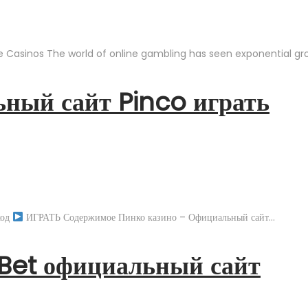
e Casinos The world of online gambling has seen exponential gr
ный сайт Pinco играть
ход
ИГРАТЬ Содержимое Пинко казино – Официальный сайт…
1xBet официальный сайт