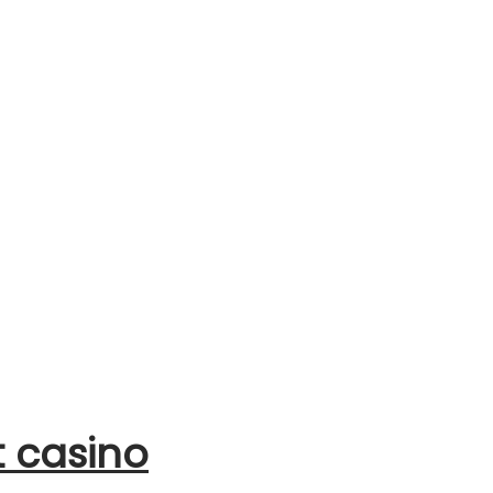
t casino