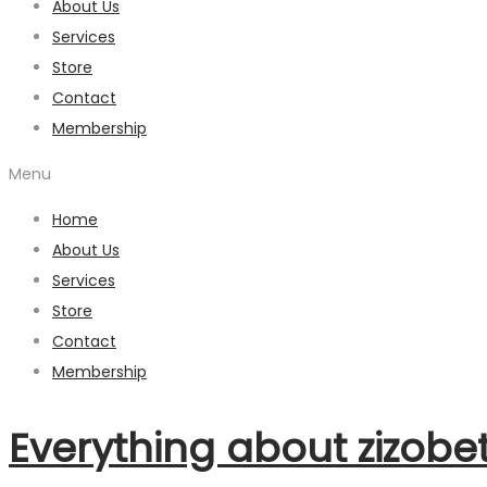
About Us
Services
Store
Contact
Membership
Menu
Home
About Us
Services
Store
Contact
Membership
Everything about zizobe