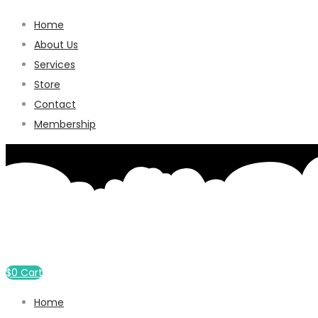
Home
About Us
Services
Store
Contact
Membership
$
0
Cart
Home