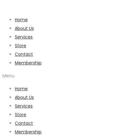
Home
About Us
Services
Store
Contact
Membership
Menu
Home
About Us
Services
Store
Contact
Membership