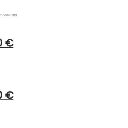
льзования
0 €
0 €