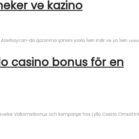
eker və kazino
Azərbaycan-da qazanma şansını yoxla 1win indir və ya 1win скача
lo casino bonus för en
pplevelse Välkomstbonus och kampanjer hos Lyllo Casino Omsättn