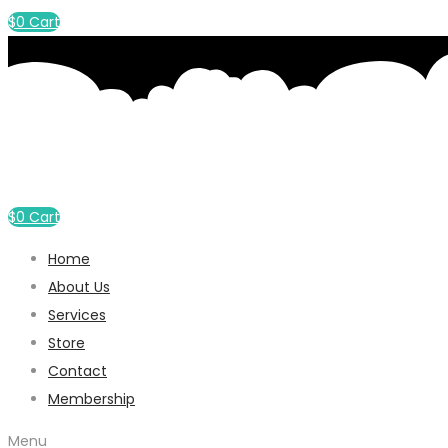
$
0
Cart
$
0
Cart
Home
About Us
Services
Store
Contact
Membership
Menu