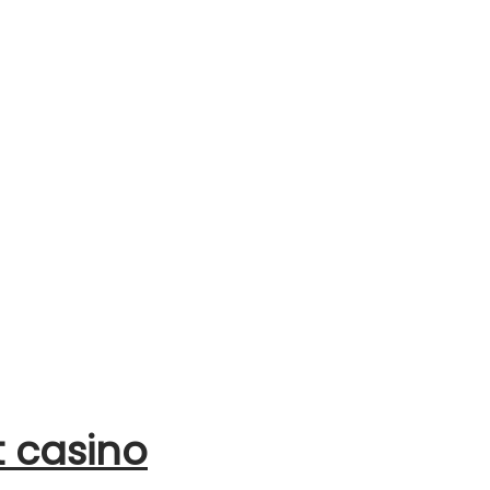
t casino