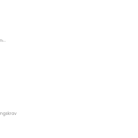
ть…
ingskrav