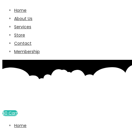
Home
About Us
Services
Store
Contact
Membership
$
0
Cart
Home