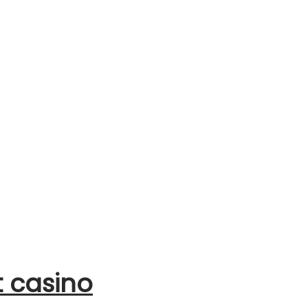
t casino