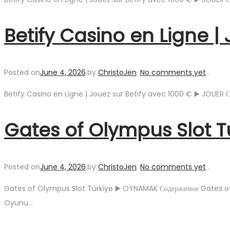
Betify Casino en Ligne |
Posted on
June 4, 2026
.
by
ChristoJen
.
No comments yet
.
Betify Casino en Ligne | Jouez sur Betify avec 1000 € ▶️ JOUER 
Gates of Olympus Slot T
Posted on
June 4, 2026
.
by
ChristoJen
.
No comments yet
.
Gates of Olympus Slot Türkiye ▶️ OYNAMAK Содержимое Gates 
Oyunu…