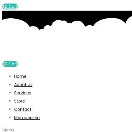
$
0
Cart
$
0
Cart
Home
About Us
Services
Store
Contact
Membership
Menu