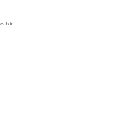
owth in…