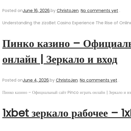
Posted on
June 16, 2026
.
by
ChristoJen
.
No comments yet
.
Understanding the zizoBet Casino Experience The Rise of Onlin
Пинко казино – Официаль
онлайн | Зеркало и вход
Posted on
June 4, 2026
.
by
ChristoJen
.
No comments yet
.
Пинко казино – Официальный сайт Pinco играть онлайн | Зеркало и 
1xbet зеркало рабочее – 