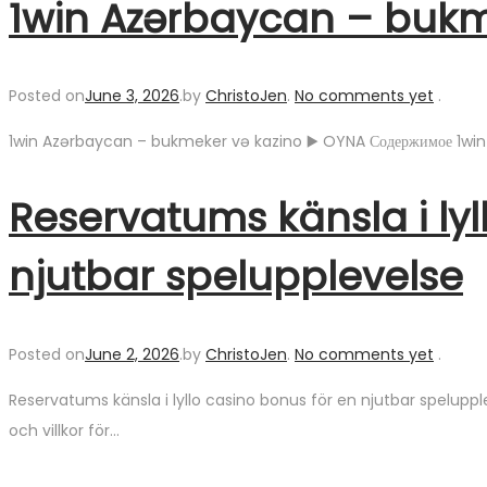
1win Azərbaycan – bukm
Posted on
June 3, 2026
.
by
ChristoJen
.
No comments yet
.
1win Azərbaycan – bukmeker və kazino ▶️ OYNA Содержимое 1win 
Reservatums känsla i lyl
njutbar spelupplevelse
Posted on
June 2, 2026
.
by
ChristoJen
.
No comments yet
.
Reservatums känsla i lyllo casino bonus för en njutbar spelu
och villkor för…