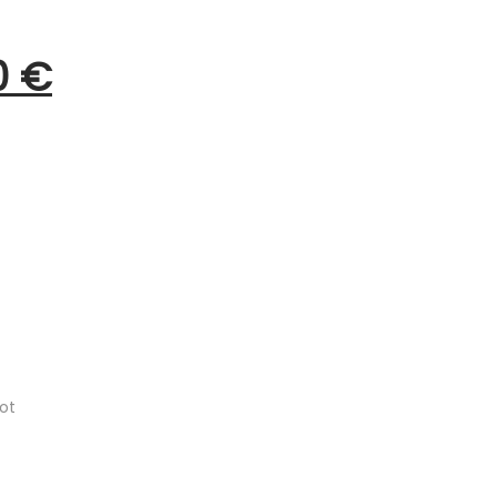
0 €
ot