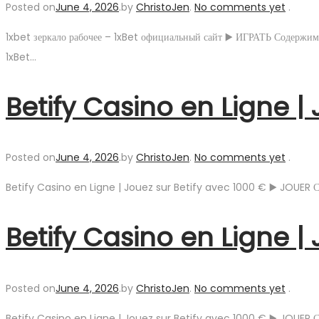
Posted on
June 4, 2026
.
by
ChristoJen
.
No comments yet
.
1xbet зеркало рабочее – 1xBet официальный сайт ▶️ ИГРАТЬ Содержим
1xBet…
Betify Casino en Ligne |
Posted on
June 4, 2026
.
by
ChristoJen
.
No comments yet
.
Betify Casino en Ligne | Jouez sur Betify avec 1000 € ▶️ JOUER 
Betify Casino en Ligne |
Posted on
June 4, 2026
.
by
ChristoJen
.
No comments yet
.
Betify Casino en Ligne | Jouez sur Betify avec 1000 € ▶️ JOUER 