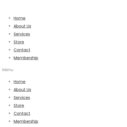
Home
About Us
Services
Store
Contact
Membership
Menu
Home
About Us
Services
Store
Contact
Membership