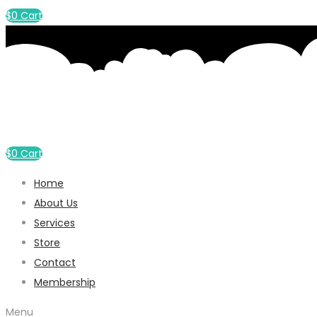
$
0
Cart
$
0
Cart
Home
About Us
Services
Store
Contact
Membership
Menu