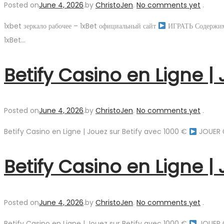
Posted on
June 4, 2026
.
by
ChristoJen
.
No comments yet
.
1xbet зеркало рабочее – 1xBet официальный сайт
ИГРАТЬ Содержимо
1xBet…
Betify Casino en Ligne |
Posted on
June 4, 2026
.
by
ChristoJen
.
No comments yet
.
Betify Casino en Ligne | Jouez sur Betify avec 1000 €
JOUER С
Betify Casino en Ligne |
Posted on
June 4, 2026
.
by
ChristoJen
.
No comments yet
.
Betify Casino en Ligne | Jouez sur Betify avec 1000 €
JOUER С