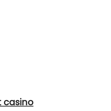
t casino