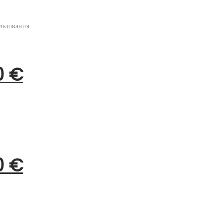
льзования
0 €
0 €