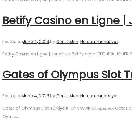
Betify Casino en Ligne |
Posted on
June 4, 2026
.
by
ChristoJen
.
No comments yet
.
Betify Casino en Ligne | Jouez sur Betify avec 1000 € ▶️ JOUER 
Gates of Olympus Slot T
Posted on
June 4, 2026
.
by
ChristoJen
.
No comments yet
.
Gates of Olympus Slot Türkiye ▶️ OYNAMAK Содержимое Gates 
Oyunu…