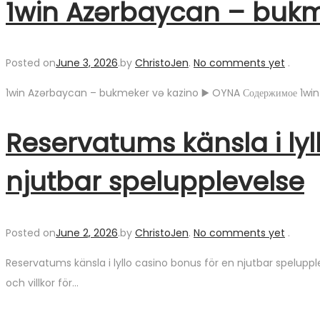
1win Azərbaycan – bukm
Posted on
June 3, 2026
.
by
ChristoJen
.
No comments yet
.
1win Azərbaycan – bukmeker və kazino ▶️ OYNA Содержимое 1win 
Reservatums känsla i lyl
njutbar spelupplevelse
Posted on
June 2, 2026
.
by
ChristoJen
.
No comments yet
.
Reservatums känsla i lyllo casino bonus för en njutbar spelu
och villkor för…