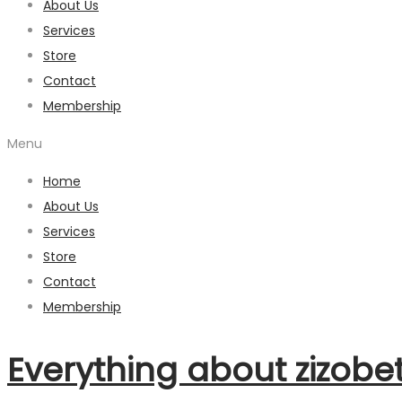
About Us
Services
Store
Contact
Membership
Menu
Home
About Us
Services
Store
Contact
Membership
Everything about zizobe