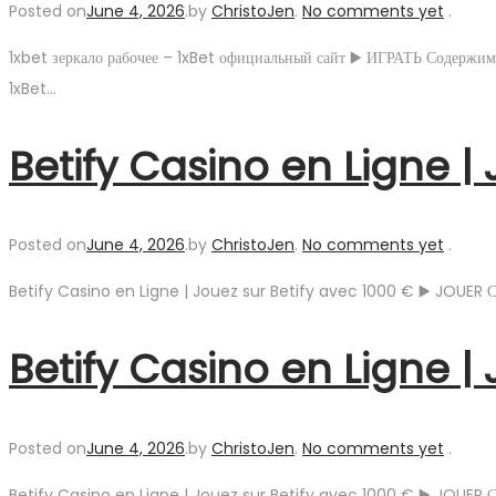
Posted on
June 4, 2026
.
by
ChristoJen
.
No comments yet
.
1xbet зеркало рабочее – 1xBet официальный сайт ▶️ ИГРАТЬ Содержим
1xBet…
Betify Casino en Ligne |
Posted on
June 4, 2026
.
by
ChristoJen
.
No comments yet
.
Betify Casino en Ligne | Jouez sur Betify avec 1000 € ▶️ JOUER 
Betify Casino en Ligne |
Posted on
June 4, 2026
.
by
ChristoJen
.
No comments yet
.
Betify Casino en Ligne | Jouez sur Betify avec 1000 € ▶️ JOUER 