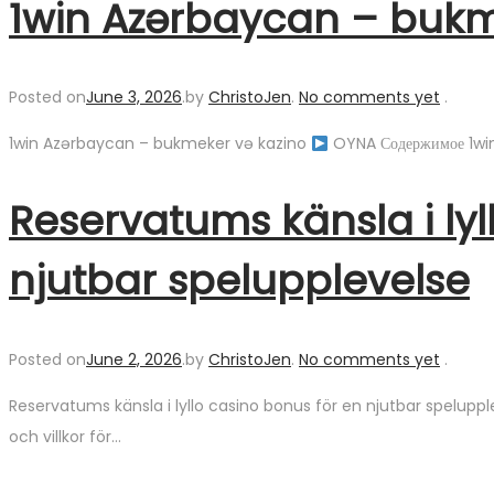
1win Azərbaycan – bukm
Posted on
June 3, 2026
.
by
ChristoJen
.
No comments yet
.
1win Azərbaycan – bukmeker və kazino
OYNA Содержимое 1win
Reservatums känsla i lyl
njutbar spelupplevelse
Posted on
June 2, 2026
.
by
ChristoJen
.
No comments yet
.
Reservatums känsla i lyllo casino bonus för en njutbar spelu
och villkor för…