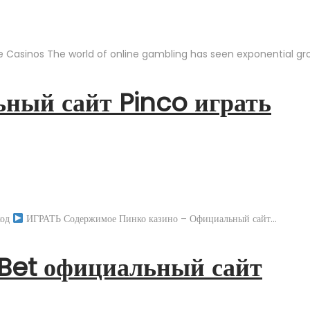
e Casinos The world of online gambling has seen exponential gr
ный сайт Pinco играть
ход
ИГРАТЬ Содержимое Пинко казино – Официальный сайт…
1xBet официальный сайт