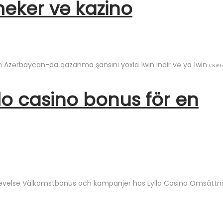
eker və kazino
 Azərbaycan-da qazanma şansını yoxla 1win indir və ya 1win скач
lo casino bonus för en
pplevelse Välkomstbonus och kampanjer hos Lyllo Casino Omsättn