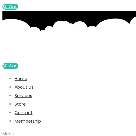
$
0
Cart
$
0
Cart
Home
About Us
Services
Store
Contact
Membership
Menu