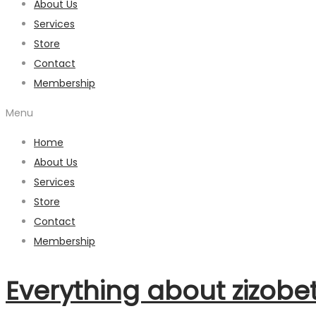
About Us
Services
Store
Contact
Membership
Menu
Home
About Us
Services
Store
Contact
Membership
Everything about zizobe