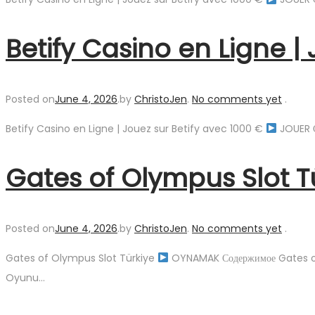
Betify Casino en Ligne |
Posted on
June 4, 2026
.
by
ChristoJen
.
No comments yet
.
Betify Casino en Ligne | Jouez sur Betify avec 1000 €
JOUER С
Gates of Olympus Slot T
Posted on
June 4, 2026
.
by
ChristoJen
.
No comments yet
.
Gates of Olympus Slot Türkiye
OYNAMAK Содержимое Gates o
Oyunu…