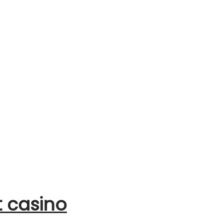
t casino