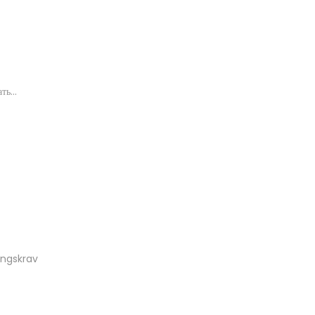
ать…
ingskrav