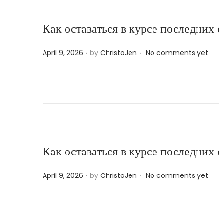
Как оставаться в курсе последних
.
.
P
April 9, 2026
by
ChristoJen
No comments yet
o
s
t
e
d
o
n
Как оставаться в курсе последних
.
.
P
April 9, 2026
by
ChristoJen
No comments yet
o
s
t