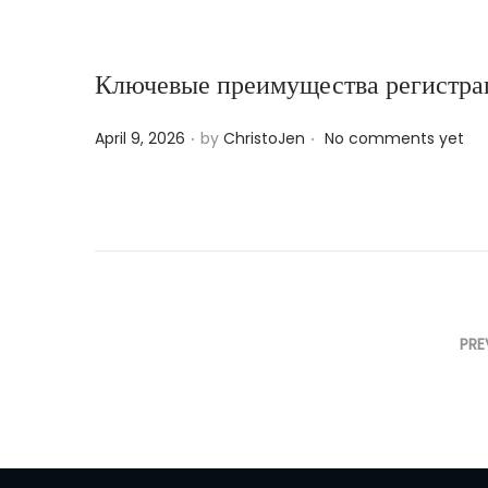
d
o
n
Ключевые преимущества регистрац
.
.
P
April 9, 2026
by
ChristoJen
No comments yet
o
s
t
e
d
o
PRE
n