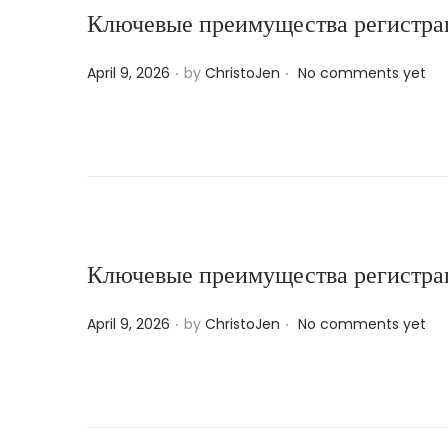
n
Ключевые преимущества регистрац
.
.
P
April 9, 2026
by
ChristoJen
No comments yet
o
s
t
e
d
o
n
Ключевые преимущества регистрац
.
.
P
April 9, 2026
by
ChristoJen
No comments yet
o
s
t
e