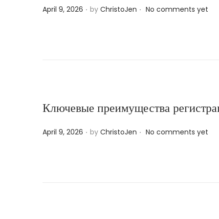
.
.
P
April 9, 2026
by
ChristoJen
No comments yet
o
s
t
e
d
o
n
Ключевые преимущества регистрац
.
.
P
April 9, 2026
by
ChristoJen
No comments yet
o
s
t
e
d
o