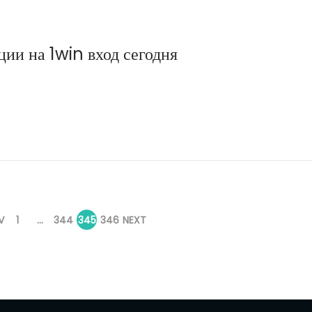
ии на 1win вход сегодня
V
1
…
344
345
346
NEXT