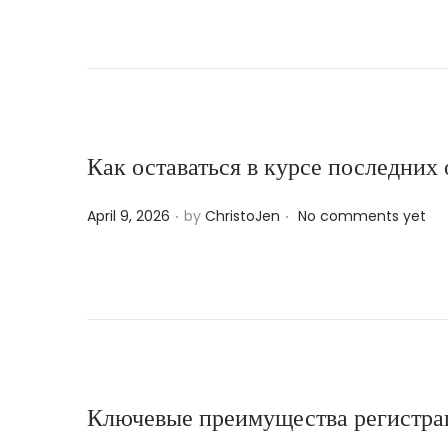
s
t
e
d
o
n
Как оставаться в курсе последних
.
.
P
April 9, 2026
by
ChristoJen
No comments yet
o
s
t
e
d
o
n
Ключевые преимущества регистрац