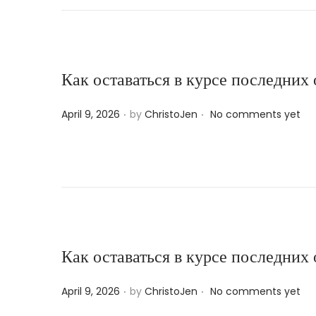
e
d
o
n
Как оставаться в курсе последних
.
.
P
April 9, 2026
by
ChristoJen
No comments yet
o
s
t
e
d
o
n
Как оставаться в курсе последних
.
.
P
April 9, 2026
by
ChristoJen
No comments yet
o