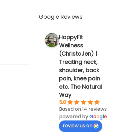
Google Reviews
HappyFit
Wellness
(ChristoJen) |
Treating neck,
shoulder, back
pain, knee pain
etc. The Natural
Way
5.0
Based on 14 reviews
powered by
G
o
o
g
l
e
review us on