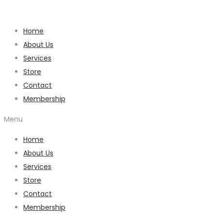
Home
About Us
Services
Store
Contact
Membership
Menu
Home
About Us
Services
Store
Contact
Membership