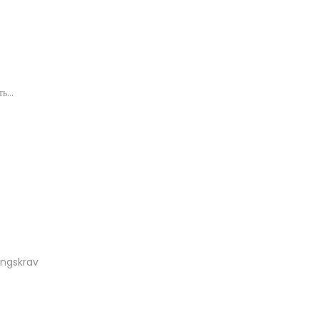
ть…
ingskrav