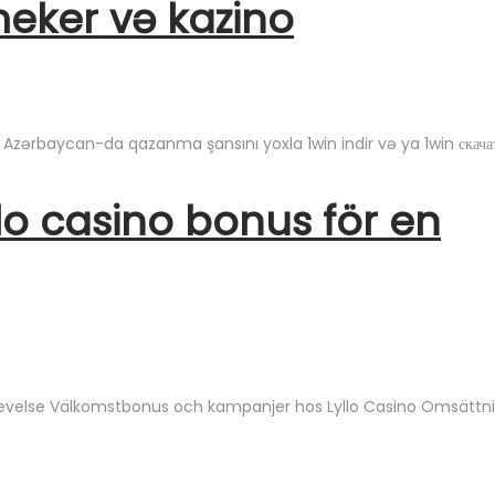
eker və kazino
Azərbaycan-da qazanma şansını yoxla 1win indir və ya 1win скача
lo casino bonus för en
pplevelse Välkomstbonus och kampanjer hos Lyllo Casino Omsättn