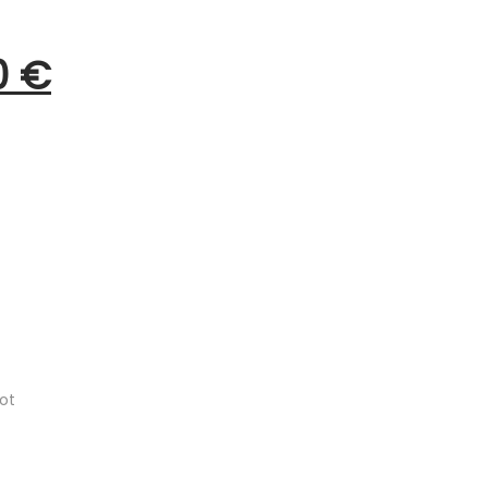
0 €
ot