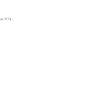
owth in…