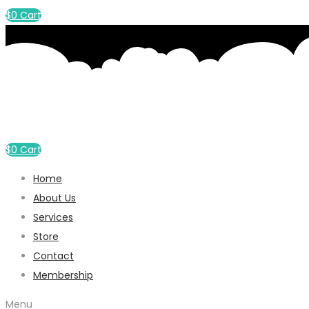
$
0
Cart
$
0
Cart
Home
About Us
Services
Store
Contact
Membership
Menu