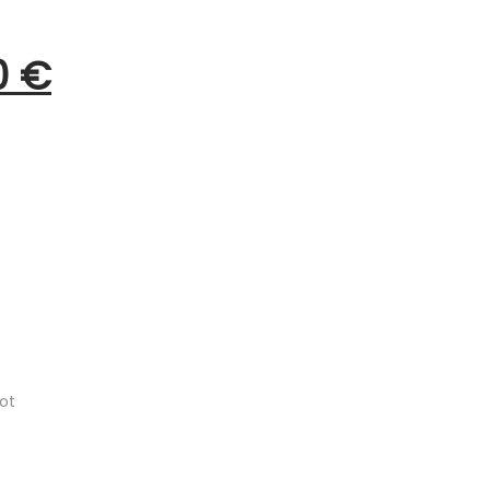
0 €
ot