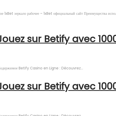
ое 1xBet зеркало рабочее – 1xBet официальный сайт Преимущества испо
 Jouez sur Betify avec 100
Содержимое Betify Casino en Ligne : Découvrez…
 Jouez sur Betify avec 100
Содержимое Betify Casino en Ligne : Découvrez…