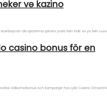
eker və kazino
Azərbaycan-da qazanma şansını yoxla 1win indir və ya 1win скача
lo casino bonus för en
pplevelse Välkomstbonus och kampanjer hos Lyllo Casino Omsättn