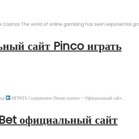
e Casinos The world of online gambling has seen exponential gr
ный сайт Pinco играть
ход
ИГРАТЬ Содержимое Пинко казино – Официальный сайт…
1xBet официальный сайт