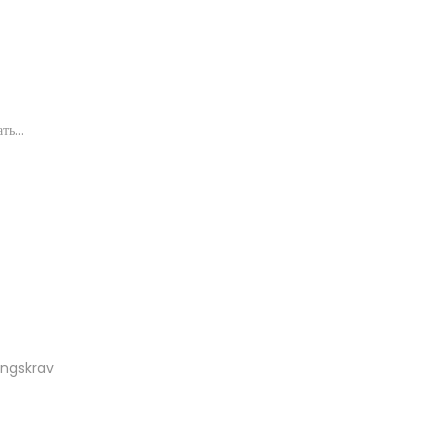
ать…
ingskrav