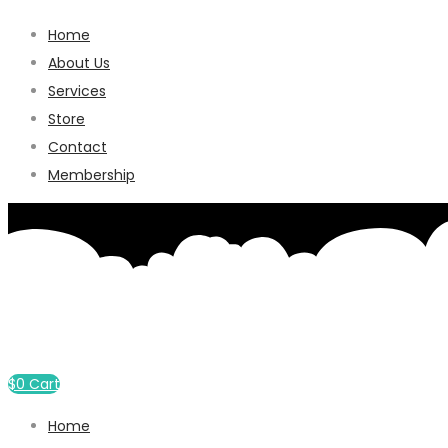
Home
About Us
Services
Store
Contact
Membership
$
0
Cart
Home