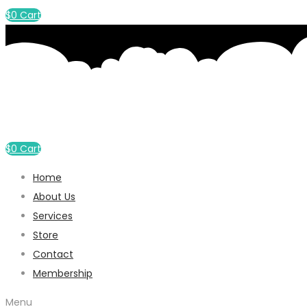
$
0
Cart
$
0
Cart
Home
About Us
Services
Store
Contact
Membership
Menu