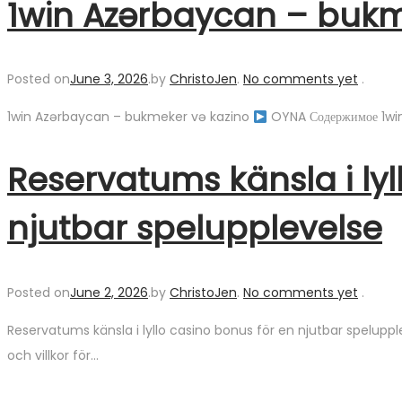
1win Azərbaycan – bukm
Posted on
June 3, 2026
.
by
ChristoJen
.
No comments yet
.
1win Azərbaycan – bukmeker və kazino
OYNA Содержимое 1win
Reservatums känsla i lyl
njutbar spelupplevelse
Posted on
June 2, 2026
.
by
ChristoJen
.
No comments yet
.
Reservatums känsla i lyllo casino bonus för en njutbar spelu
och villkor för…