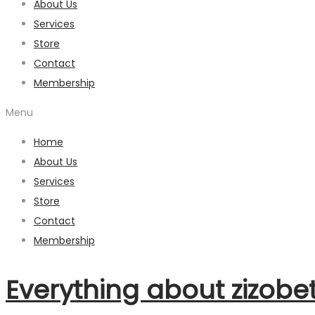
About Us
Services
Store
Contact
Membership
Menu
Home
About Us
Services
Store
Contact
Membership
Everything about zizobe