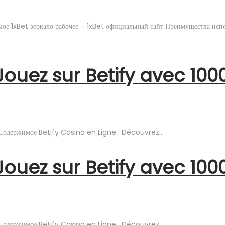
е 1xBet зеркало рабочее – 1xBet официальный сайт Преимущества исп
 Jouez sur Betify avec 100
одержимое Betify Casino en Ligne : Découvrez…
 Jouez sur Betify avec 100
одержимое Betify Casino en Ligne : Découvrez…