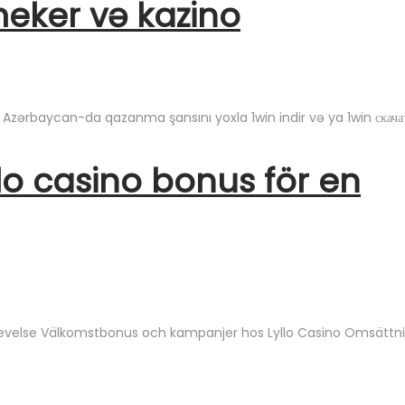
eker və kazino
Azərbaycan-da qazanma şansını yoxla 1win indir və ya 1win скача
lo casino bonus för en
pplevelse Välkomstbonus och kampanjer hos Lyllo Casino Omsättn