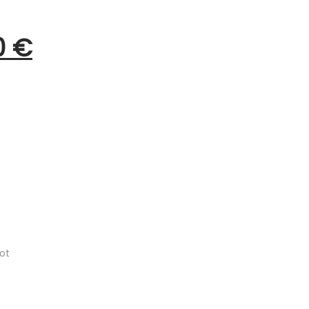
0 €
ot