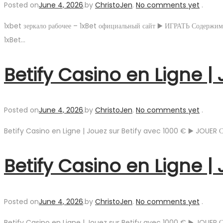
Posted on
June 4, 2026
.
by
ChristoJen
.
No comments yet
.
1xbet зеркало рабочее – 1xBet официальный сайт ▶️ ИГРАТЬ Содержим
1xBet…
Betify Casino en Ligne |
Posted on
June 4, 2026
.
by
ChristoJen
.
No comments yet
.
Betify Casino en Ligne | Jouez sur Betify avec 1000 € ▶️ JOUER 
Betify Casino en Ligne |
Posted on
June 4, 2026
.
by
ChristoJen
.
No comments yet
.
Betify Casino en Ligne | Jouez sur Betify avec 1000 € ▶️ JOUER 