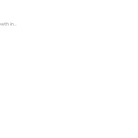
owth in…