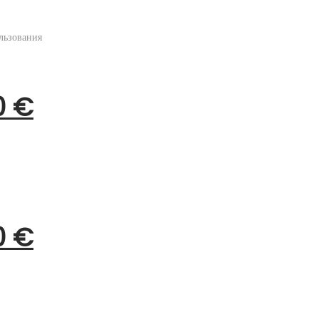
льзования
0 €
0 €