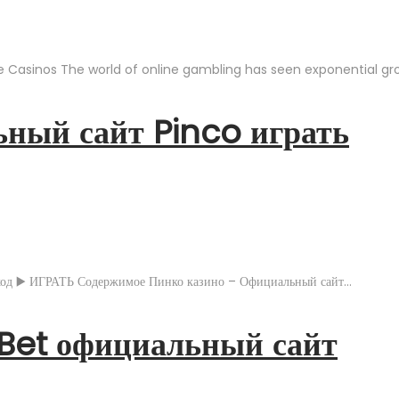
e Casinos The world of online gambling has seen exponential gr
ный сайт Pinco играть
вход ▶️ ИГРАТЬ Содержимое Пинко казино – Официальный сайт…
1xBet официальный сайт