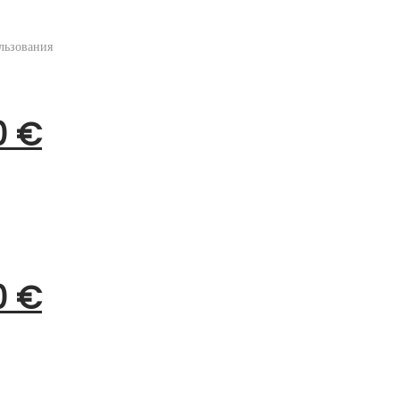
льзования
0 €
0 €