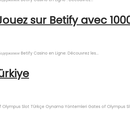
 Jouez sur Betify avec 100
Содержимое Betify Casino en Ligne: Découvrez les…
ürkiye
of Olympus Slot TÜrkçe Oynama Yöntemleri Gates of Olympus Sl