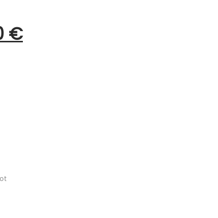
0 €
ot