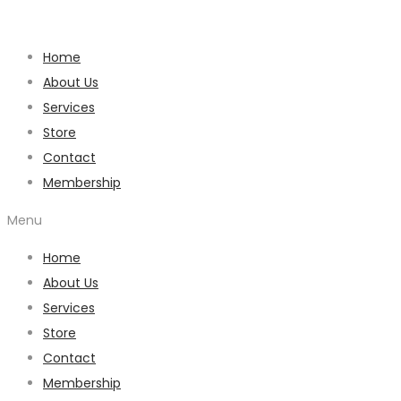
Home
About Us
Services
Store
Contact
Membership
Menu
Home
About Us
Services
Store
Contact
Membership