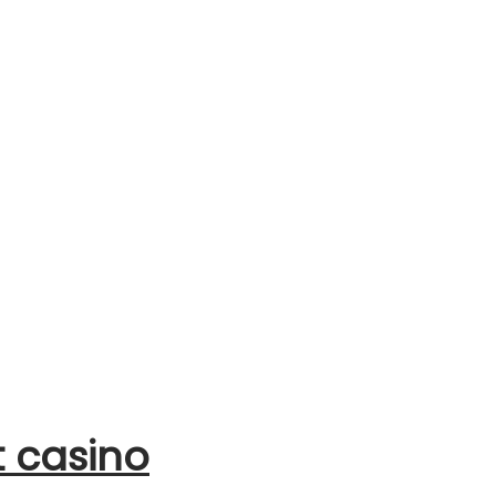
t casino