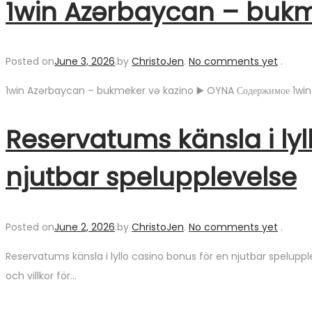
1win Azərbaycan – bukm
Posted on
June 3, 2026
.
by
ChristoJen
.
No comments yet
.
1win Azərbaycan – bukmeker və kazino ▶️ OYNA Содержимое 1win 
Reservatums känsla i lyl
njutbar spelupplevelse
Posted on
June 2, 2026
.
by
ChristoJen
.
No comments yet
.
Reservatums känsla i lyllo casino bonus för en njutbar spelu
och villkor för…