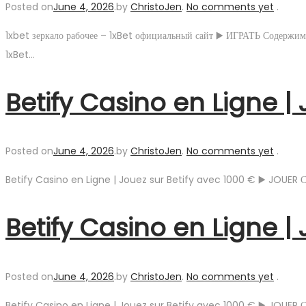
Posted on
June 4, 2026
.
by
ChristoJen
.
No comments yet
.
1xbet зеркало рабочее – 1xBet официальный сайт ▶️ ИГРАТЬ Содержим
1xBet…
Betify Casino en Ligne |
Posted on
June 4, 2026
.
by
ChristoJen
.
No comments yet
.
Betify Casino en Ligne | Jouez sur Betify avec 1000 € ▶️ JOUER 
Betify Casino en Ligne |
Posted on
June 4, 2026
.
by
ChristoJen
.
No comments yet
.
Betify Casino en Ligne | Jouez sur Betify avec 1000 € ▶️ JOUER 