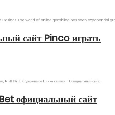
e Casinos The world of online gambling has seen exponential gr
ный сайт Pinco играть
вход ▶️ ИГРАТЬ Содержимое Пинко казино – Официальный сайт…
1xBet официальный сайт