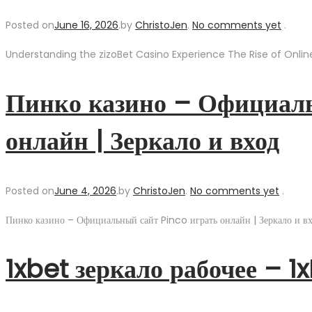
Posted on
June 16, 2026
.
by
ChristoJen
.
No comments yet
.
Understanding the zizoBet Casino Experience The Rise of Onlin
Пинко казино – Официаль
онлайн | Зеркало и вход
Posted on
June 4, 2026
.
by
ChristoJen
.
No comments yet
.
Пинко казино – Официальный сайт Pinco играть онлайн | Зеркало и 
1xbet зеркало рабочее – 