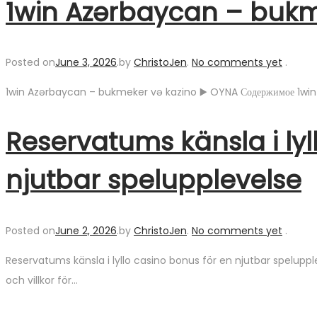
1win Azərbaycan – bukm
Posted on
June 3, 2026
.
by
ChristoJen
.
No comments yet
.
1win Azərbaycan – bukmeker və kazino ▶️ OYNA Содержимое 1win 
Reservatums känsla i lyl
njutbar spelupplevelse
Posted on
June 2, 2026
.
by
ChristoJen
.
No comments yet
.
Reservatums känsla i lyllo casino bonus för en njutbar spelu
och villkor för…