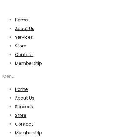
Home
About Us
Services
Store
Contact
Membership
Menu
Home
About Us
Services
Store
Contact
Membership